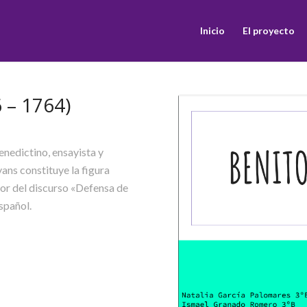
Inicio
El proyecto
 – 1764)
nedictino, ensayista y
ans constituye la figura
tor del discurso «Defensa de
spañol.