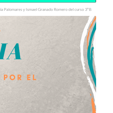
ía Palomares y Ismael Granado Romero del curso
3ºB