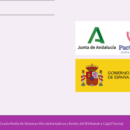
Grado Medio de Sistemas Microinformáticos y Redes del IES Ramón y Cajal (Tocina)