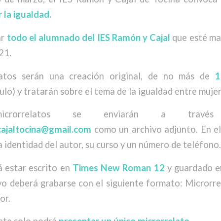
 la igualdad.
ar
todo el alumnado del IES Ramón y Cajal
que esté ma
21.
latos serán una creación original, de no más de
1
tulo) y tratarán sobre el tema de la igualdad entre muje
crorrelatos se enviarán a través
ajaltocina@gmail.com
como un archivo adjunto. En el
a identidad del autor, su curso y un número de teléfono.
á estar escrito en
Times New Roman 12
y guardado 
vo deberá grabarse con el siguiente formato: Micror
or.