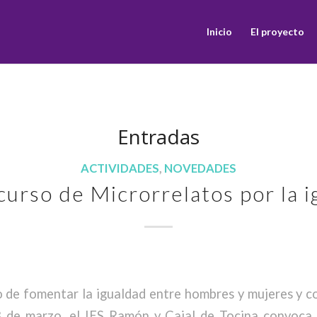
Inicio
El proyecto
Entradas
ACTIVIDADES
,
NOVEDADES
urso de Microrrelatos por la 
o de fomentar la igualdad entre hombres y mujeres y c
8 de marzo, el IES Ramón y Cajal de Tocina convoca