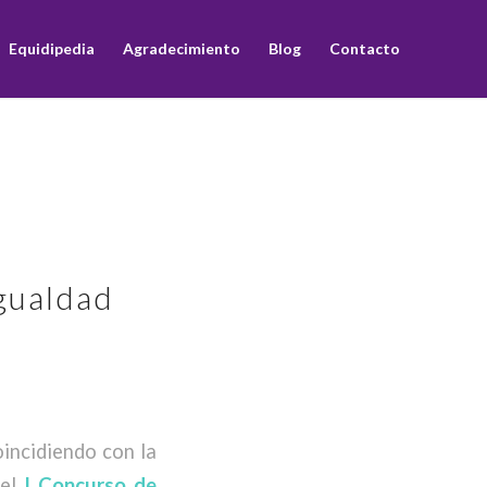
Equidipedia
Agradecimiento
Blog
Contacto
igualdad
oincidiendo con la
 el
I Concurso de