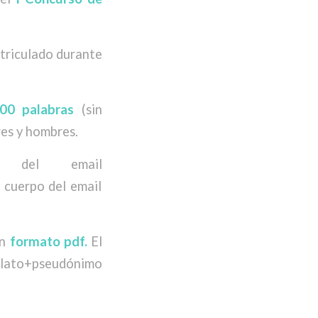
triculado durante
00 palabras
(sin
res y hombres.
 del email
 cuerpo del email
en
formato pdf.
El
relato+pseudónimo