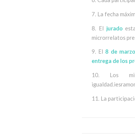
6. Cada participa
7. La fecha máxim
8. El
jurado
esta
microrrelatos pre
9. El
8 de marzo
entrega de los p
10. Los micr
igualdad.iesramon
11. La participac