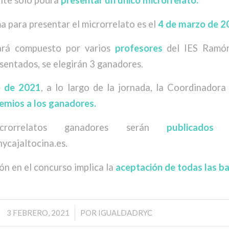
nte solo podrá
presentar un único microrrelato.
a para presentar el microrrelato es el
4 de marzo de 2
rá compuesto por varios
profesores
del IES Ramón
sentados, se elegirán 3 ganadores.
 de 2021
, a lo largo de la jornada, la Coordinadora
remios a los ganadores.
orrelatos ganadores serán
publicados
e
ycajaltocina.es.
ión en el concurso implica la
aceptación de todas las ba
/
3 FEBRERO, 2021
POR
IGUALDADRYC