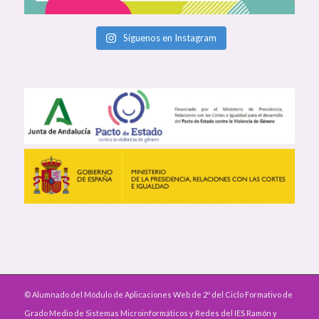
Síguenos en Instagram
© Alumnado del Módulo de Aplicaciones Web de 2º del Ciclo Formativo de
Grado Medio de Sistemas Microinformáticos y Redes del IES Ramón y