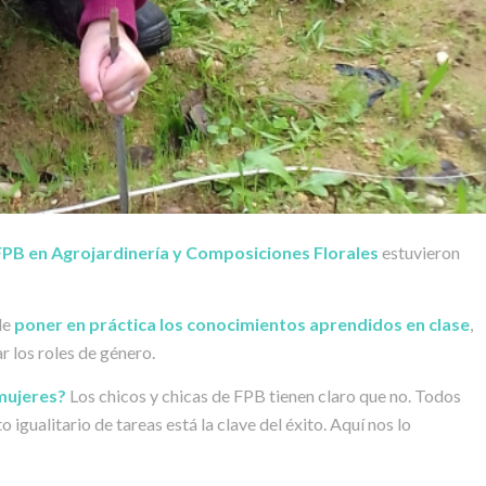
FPB en Agrojardinería y Composiciones Florales
estuvieron
de
poner en práctica los conocimientos aprendidos en clase
,
r los roles de género.
mujeres?
Los chicos y chicas de FPB tienen claro que no. Todos
igualitario de tareas está la clave del éxito. Aquí nos lo