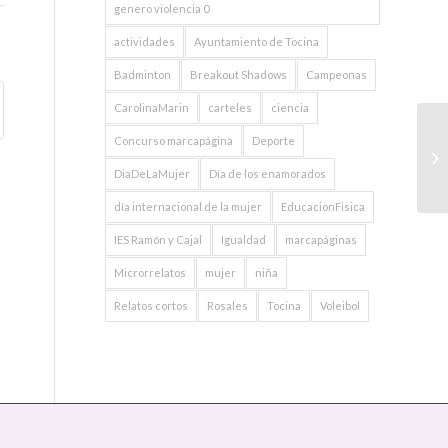
genero violencia 0
actividades
Ayuntamiento de Tocina
Badminton
Breakout Shadows
Campeonas
CarolinaMarin
carteles
ciencia
Concurso marcapágina
Deporte
DiaDeLaMujer
Día de los enamorados
día internacional de la mujer
EducacionFisica
IES Ramón y Cajal
Igualdad
marcapáginas
Microrrelatos
mujer
niña
Relatos cortos
Rosales
Tocina
Voleibol