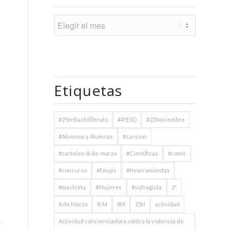
Etiquetas
#2ºdeBachilllerato
#4ºESO
#25Noviembre
#Alumnos y Alumnas
#cancion
#carteles-8-de-marzo
#Cientificas
#comíc
#concurso
#Emojis
#Hearramientas
#machista
#Mujeres
#sufragista
2º
8 de Marzo
8-M
8M
25N
actividad
Actividad concienciadora contra la violencia de