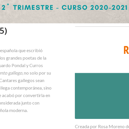
5)
 española que escribió
los grandes poetas de la
Eduardo Pondal y Curros
nto gallego
,​ no solo por su
s Cantares gallegos sean
allega contemporánea, sino
e acabó por convertirla en
onsiderada junto con
ñola moderna.​
Creada por Rosa Moreno del